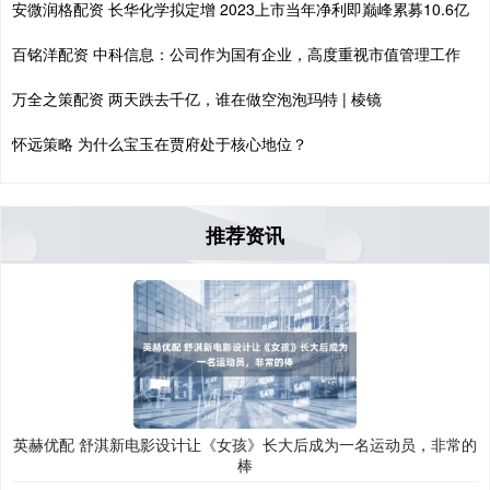
安微润格配资 长华化学拟定增 2023上市当年净利即巅峰累募10.6亿
百铭洋配资 中科信息：公司作为国有企业，高度重视市值管理工作
万全之策配资 两天跌去千亿，谁在做空泡泡玛特 | 棱镜
怀远策略 为什么宝玉在贾府处于核心地位？
推荐资讯
英赫优配 舒淇新电影设计让《女孩》长大后成为一名运动员，非常的
棒