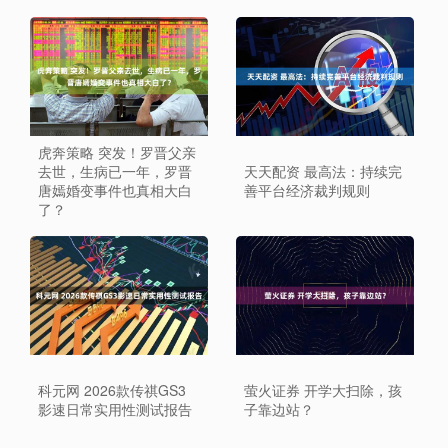
虎奔策略 突发！罗晋父亲
去世，生病已一年，罗晋
天天配资 最高法：持续完
唐嫣婚变事件也真相大白
善平台经济裁判规则
了？
科元网 2026款传祺GS3
萤火证券 开学大扫除，孩
影速日常实用性测试报告
子靠边站？