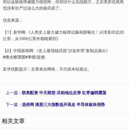
所以这枚核弹威慑力很恐怖，但却没什么实战能力，之后美苏也就再
也没有生产过这么大的核武器了。
信息来源：
【1】新华网·《人类史上最大威力核弹试爆画面曝光！火球直径近20
公里，从1000公里外都能看到》
【2】中国新闻网·《史上最强核武器“沙皇炸弹”复制品展出》
#烽火瞭望团#举报/反馈
富华优配提示：文章来自网络，不代表本站观点。
上一篇：
联美配资 中天期货:豆粕地位反弹 红枣偏弱震荡
下一篇：
选倍网 港股三大指数低开高走 半导体板块强势
相关文章