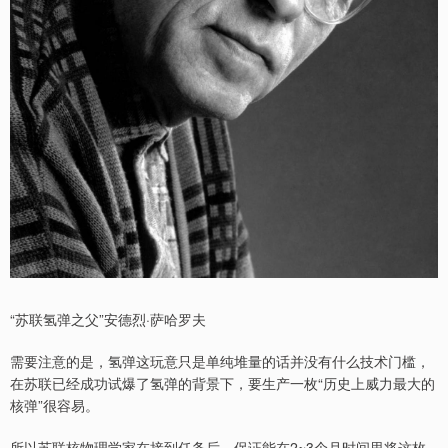
“苏联氢弹之父”安德烈·萨哈罗夫
需要注意的是，氢弹这玩意只是单纯堆量的话并没有什么技术门槛，
在苏联已经成功试爆了氢弹的背景下，要生产一枚“历史上威力最大的
核弹”很容易。
所以苏联核物理学家在接到任务后，保证能在2~3个月时间里将这枚