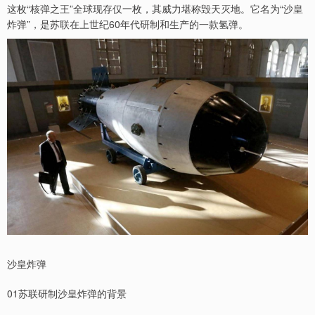
这枚“核弹之王”全球现存仅一枚，其威力堪称毁天灭地。它名为“沙皇
炸弹”，是苏联在上世纪60年代研制和生产的一款氢弹。
沙皇炸弹
01苏联研制沙皇炸弹的背景