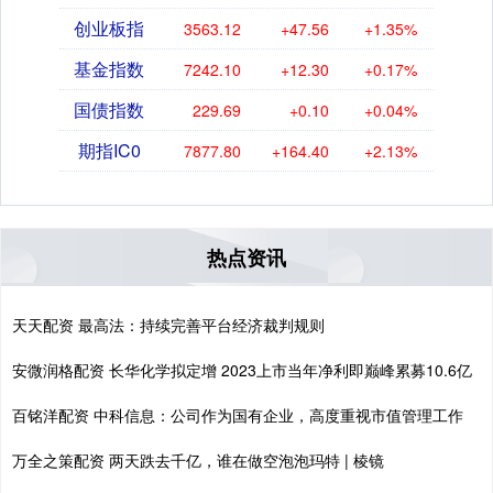
创业板指
3563.12
+47.56
+1.35%
基金指数
7242.10
+12.30
+0.17%
国债指数
229.69
+0.10
+0.04%
期指IC0
7877.80
+164.40
+2.13%
热点资讯
天天配资 最高法：持续完善平台经济裁判规则
安微润格配资 长华化学拟定增 2023上市当年净利即巅峰累募10.6亿
百铭洋配资 中科信息：公司作为国有企业，高度重视市值管理工作
万全之策配资 两天跌去千亿，谁在做空泡泡玛特 | 棱镜