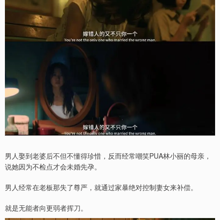
男人娶到老婆后不但不懂得珍惜，反而经常嘲笑PUA林小丽的母亲，
说她因为不检点才会未婚先孕。
男人经常在老板那失了尊严，就通过家暴绝对控制妻女来补偿。
就是无能者向更弱者挥刀。