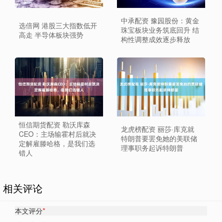
中承配资 豫园股份：黄金
选倍网 港股三大指数低开
珠宝板块业务筑底回升 结
高走 半导体板块强势
构性调整成效逐步释放
恒信期货配资 勒沃库森
龙虎榜配资 丽莎·库克就
CEO：主场输霍村后就决
特朗普要罢免她的美联储
定解雇滕哈格，是我们选
理事职务起诉特朗普
错人
相关评论
本文评分
*